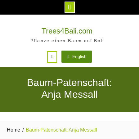
Skip
to
Trees4Bali.com
content
Pflanze einen Baum auf Bali
Search
English
Baum-Patenschaft:
Anja Messall
Home
Baum-Patenschaft: Anja Messall