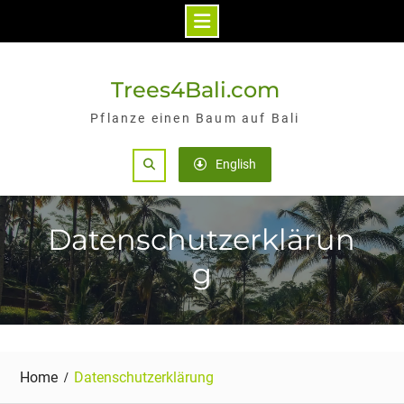
Skip
to
Trees4Bali.com
content
Pflanze einen Baum auf Bali
Search
English
Datenschutzerklärun
g
Home
Datenschutzerklärung