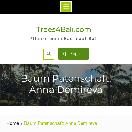
Skip
to
Trees4Bali.com
content
Pflanze einen Baum auf Bali
Search
English
Baum Patenschaft:
Anna Demireva
Home
Baum Patenschaft: Anna Demireva