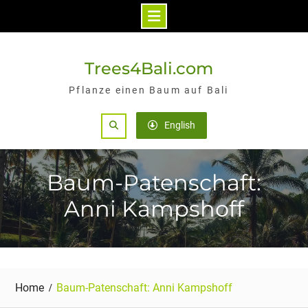
Skip
to
Trees4Bali.com
content
Pflanze einen Baum auf Bali
Search
English
Baum-Patenschaft:
Anni Kampshoff
Home
Baum-Patenschaft: Anni Kampshoff