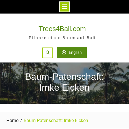
Skip
to
Trees4Bali.com
content
Pflanze einen Baum auf Bali
Search
English
Baum-Patenschaft:
Imke Eicken
Home
Baum-Patenschaft: Imke Eicken