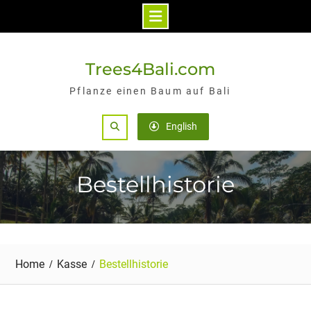
Skip
to
Trees4Bali.com
content
Pflanze einen Baum auf Bali
Search
English
Bestellhistorie
Home
Kasse
Bestellhistorie