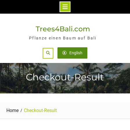
Skip
to
Trees4Bali.com
content
Pflanze einen Baum auf Bali
Search
English
Checkout-Result
Home
Checkout-Result