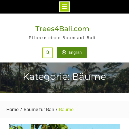
Skip
to
Trees4Bali.com
content
Pflanze einen Baum auf Bali
Search
English
Kategorie: Bäume
Home
Bäume für Bali
Bäume